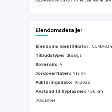
kjøpesentre og golfbaner, Finestrat til e
Eiendomsdetaljer
Eiendoms Identifikator:
CGMA03
Tilbudstype:
til salgs
Soverom:
4
Jordoverflaten:
713 m²
Fullføringsdato:
10.2026
Avstand til flyplassen:
≈56 km
(Alicante)