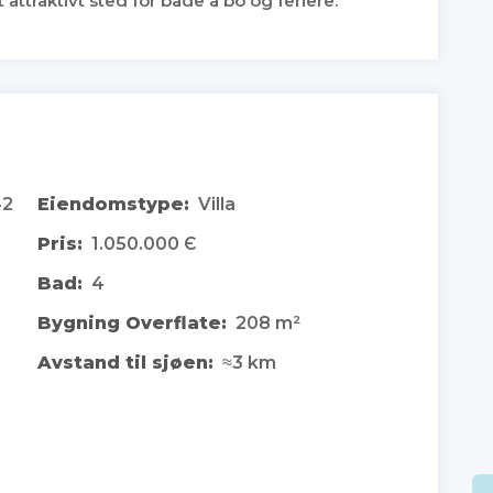
t attraktivt sted for både å bo og feriere.
42
Eiendomstype:
Villa
Pris:
1.050.000 Є
Bad:
4
Bygning Overflate:
208 m²
Avstand til sjøen:
≈3 km