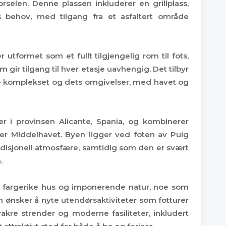
orselen. Denne plassen inkluderer en grillplass,
s behov, med tilgang fra et asfaltert område
 utformet som et fullt tilgjengelig rom til fots,
ir tilgang til hver etasje uavhengig. Det tilbyr
ske komplekset og dets omgivelser, med havet og
er i provinsen Alicante, Spania, og kombinerer
over Middelhavet. Byen ligger ved foten av Puig
radisjonell atmosfære, samtidig som den er svært
.
er, fargerike hus og imponerende natur, noe som
om ønsker å nyte utendørsaktiviteter som fotturer
 vakre strender og moderne fasiliteter, inkludert