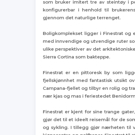
som bruker imitert tre av steintøy i p
konfigurerbar i henhold til brukeren
gjennom det naturlige terrenget.
Boligkomplekset ligger i Finestrat og er
med innvendige og utvendige ruter som g
ulike perspektiver av det arkitektoni
Sierra Cortina som bakteppe.
Finestrat er en pittoresk by som ligg
fjellskjønnhet med fantastisk utsikt 
Campana-fjellet og tilbyr en rolig og t
nær kjas og mas i feriestedet Benidorm
Finestrat er kjent for sine trange gat
gjør det til et ideelt reisemål for de s
og sykling. I tillegg gjør nærheten til