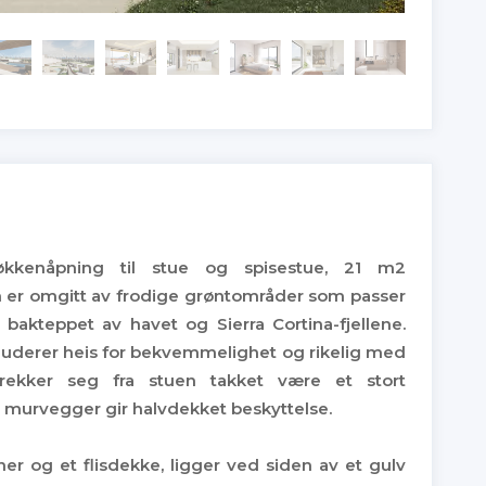
kkenåpning til stue og spisestue, 21 m2
n er omgitt av frodige grøntområder som passer
akteppet av havet og Sierra Cortina-fjellene.
nkluderer heis for bekvemmelighet og rikelig med
strekker seg fra stuen takket være et stort
murvegger gir halvdekket beskyttelse.
og et flisdekke, ligger ved siden av et gulv