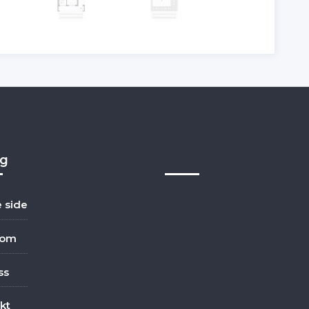
ig
e side
dom
ss
kt