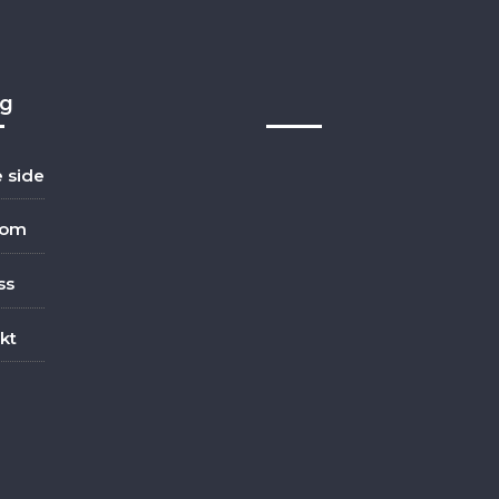
ig
e side
dom
ss
kt