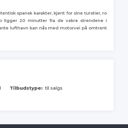
tisk spansk karakter, kjent for sine turstier, ro
op ligger 20 minutter fra de vakre strendene i
icante lufthavn kan nås med motorvei på omtrent
1
Tilbudstype:
til salgs