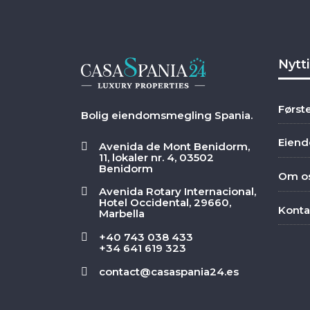
Nytt
Først
Bolig eiendomsmegling Spania.
Eien
Avenida de Mont Benidorm,
11, lokaler nr. 4, 03502
Benidorm
Om o
Avenida Rotary Internacional,
Hotel Occidental, 29660,
Konta
Marbella
+40 743 038 433
+34 641 619 323
contact@casaspania24.es