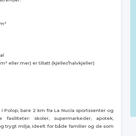
 m²
al
m² eller mer) er tillatt (kjeller/halvkjeller)
i Polop, bare 2 km fra La Nucía sportssenter og
 fasiliteter: skoler, supermarkeder, apotek,
og trygt miljø, ideelt for både familier og de som