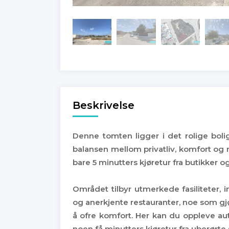
Beskrivelse
Denne tomten ligger i det rolige boli
balansen mellom privatliv, komfort og n
bare 5 minutters kjøretur fra butikker og
Området tilbyr utmerkede fasiliteter, i
og anerkjente restauranter, noe som gjør
å ofre komfort. Her kan du oppleve au
noen få minutters kjøretur fra uberørte 