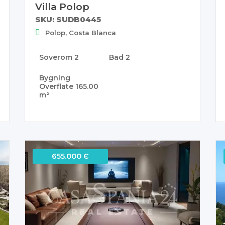
Villa Polop
SKU: SUDB0445
Polop, Costa Blanca
Soverom
2
Bad
2
Bygning
Overflate
165.00
m²
655.000 Є