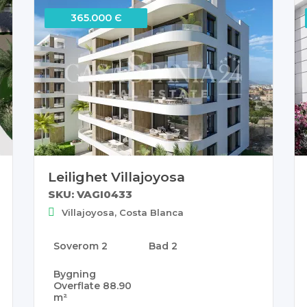
365.000 Є
Leilighet Villajoyosa
SKU: VAGI0433
Villajoyosa, Costa Blanca
Soverom
2
Bad
2
Bygning
Overflate
88.90
m²