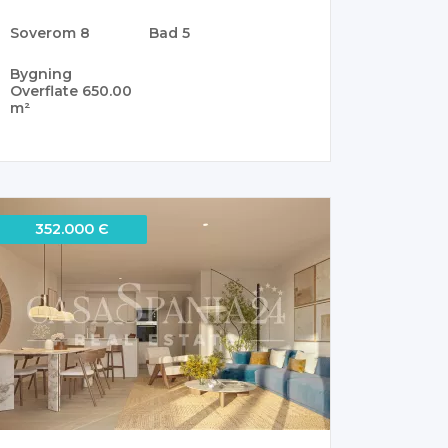
Soverom
8
Bad
5
Bygning
Overflate
650.00
m²
352.000 Є