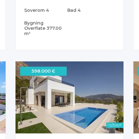
Soverom
4
Bad
4
Bygning
Overflate
377.00
m²
598.000 Є