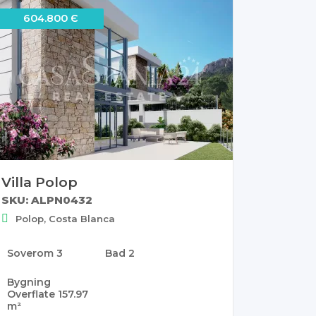
604.800 Є
Villa Polop
SKU: ALPN0432
Polop, Costa Blanca
Soverom
3
Bad
2
Bygning
Overflate
157.97
m²