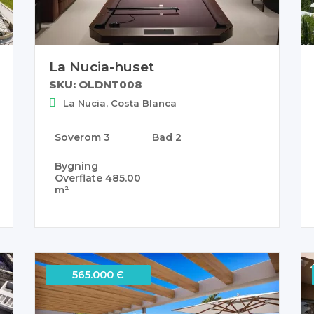
La Nucia-huset
SKU: OLDNT008
La Nucia, Costa Blanca
Soverom
3
Bad
2
Bygning
Overflate
485.00
m²
565.000 Є