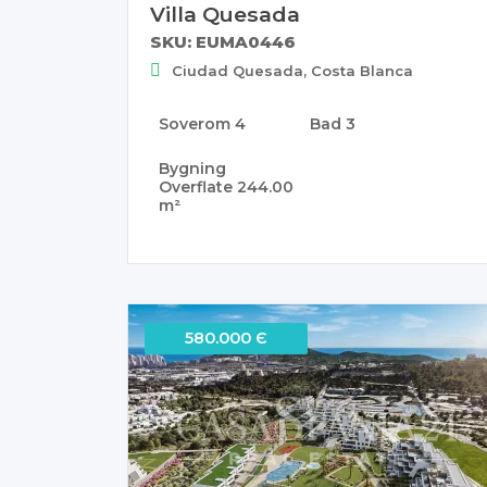
Villa Quesada
SKU: EUMA0446
Ciudad Quesada, Costa Blanca
Soverom
4
Bad
3
Bygning
Overflate
244.00
m²
580.000 Є