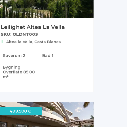
Leilighet Altea La Vella
SKU: OLDNT003
Altea la Vella, Costa Blanca
Soverom
2
Bad
1
Bygning
Overflate
85.00
m²
499.500 Є