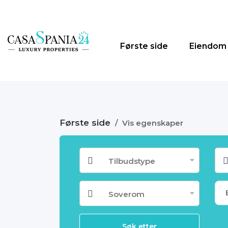
Første side
Eiendom
Første side
/
Vis egenskaper
Tilbudstype
Soverom
Søk etter