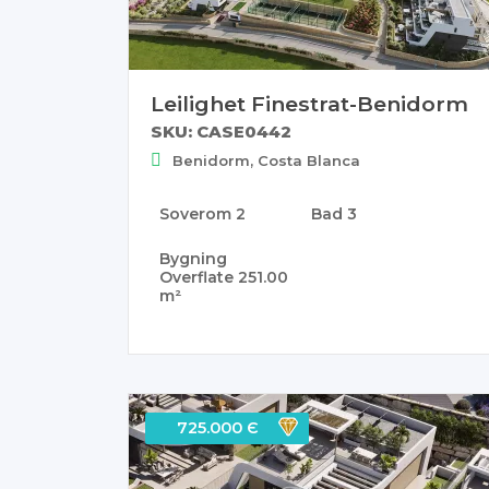
Leilighet Finestrat-Benidorm
SKU: CASE0442
Benidorm, Costa Blanca
Soverom
2
Bad
3
Bygning
Overflate
251.00
m²
725.000 Є