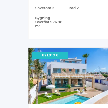
Soverom
2
Bad
2
Bygning
Overflate
76.88
m²
821.910 Є