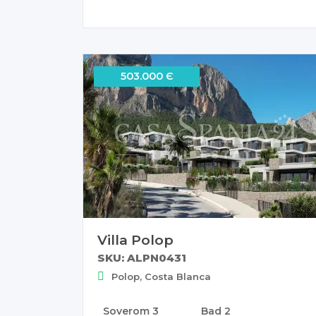
503.000 Є
Villa Polop
SKU: ALPN0431
Polop, Costa Blanca
Soverom
3
Bad
2