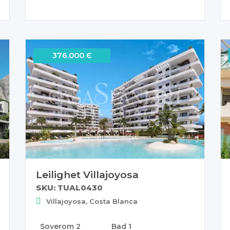
376.000 Є
Leilighet Villajoyosa
SKU: TUAL0430
Villajoyosa, Costa Blanca
Soverom
2
Bad
1