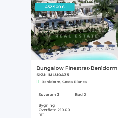
452.900 Є
Bungalow Finestrat-Benidorm
SKU: IMLU0435
Benidorm, Costa Blanca
Soverom
3
Bad
2
Bygning
Overflate
210.00
m²